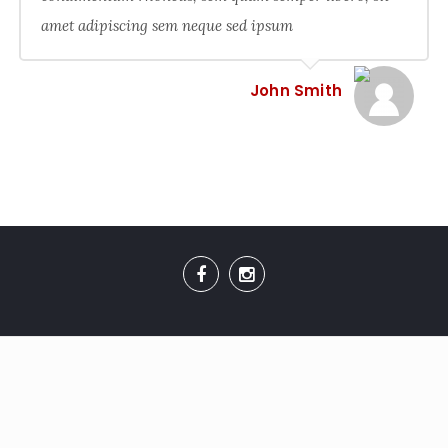
amet adipiscing sem neque sed ipsum
John Smith