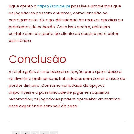
Fique atento a
https://sonicel.pt
possíveis problemas que
os jogadores possam enfrentar, como lentidão no
carregamento do jogo, dificuldade de realizar apostas ou
problemas de conexão. Caso isso ocorra, entre em
contato com o suporte ao cliente do cassino para obter
assistência.
Conclusão
A roleta grátis é uma excelente opção para quem deseja
se divertir e praticar suas habilidades sem correr o risco de
perder dinheiro. Com uma variedade de opções
disponíveis e a possibilidade de jogar em cassinos
renomados, os jogadores podem aproveitar ao máximo
essa experiência sem sair de casa.