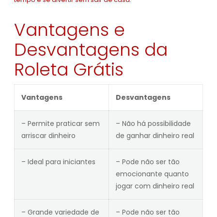
Vantagens e
Desvantagens da
Roleta Grátis
Vantagens
Desvantagens
– Permite praticar sem
– Não há possibilidade
arriscar dinheiro
de ganhar dinheiro real
– Ideal para iniciantes
– Pode não ser tão
emocionante quanto
jogar com dinheiro real
– Grande variedade de
– Pode não ser tão