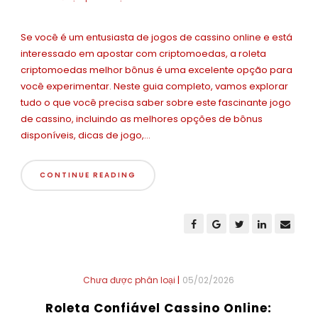
Se você é um entusiasta de jogos de cassino online e está
interessado em apostar com criptomoedas, a roleta
criptomoedas melhor bônus é uma excelente opção para
você experimentar. Neste guia completo, vamos explorar
tudo o que você precisa saber sobre este fascinante jogo
de cassino, incluindo as melhores opções de bônus
disponíveis, dicas de jogo,...
CONTINUE READING
Chưa được phân loại
|
05/02/2026
Roleta Confiável Cassino Online: