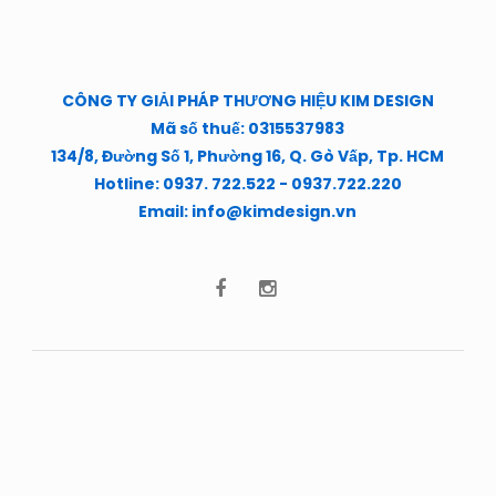
CÔNG TY GIẢI PHÁP THƯƠNG HIỆU KIM DESIGN
Mã số thuế: 0315537983
134/8, Đường Số 1, Phường 16, Q. Gò Vấp, Tp. HCM
Hotline: 0937. 722.522 - 0937.722.220
Email: info@kimdesign.vn