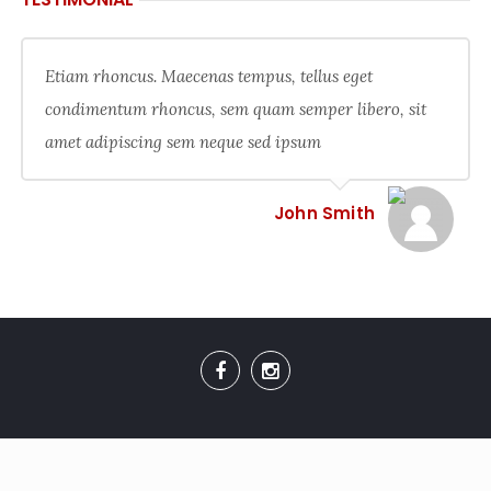
Etiam rhoncus. Maecenas tempus, tellus eget
condimentum rhoncus, sem quam semper libero, sit
amet adipiscing sem neque sed ipsum
John Smith