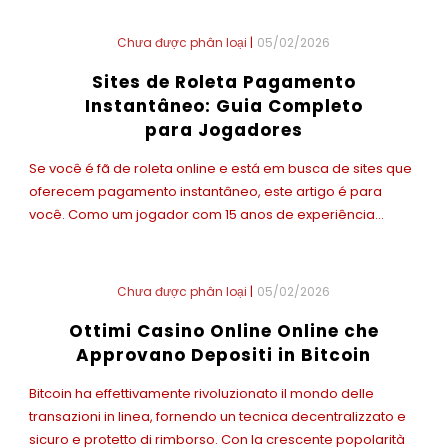
Chưa được phân loại
|
05/02/2026
Sites de Roleta Pagamento
Instantâneo: Guia Completo
para Jogadores
Se você é fã de roleta online e está em busca de sites que
oferecem pagamento instantâneo, este artigo é para
você. Como um jogador com 15 anos de experiência...
Chưa được phân loại
|
05/02/2026
Ottimi Casino Online Online che
Approvano Depositi in Bitcoin
Bitcoin ha effettivamente rivoluzionato il mondo delle
transazioni in linea, fornendo un tecnica decentralizzato e
sicuro e protetto di rimborso. Con la crescente popolarità